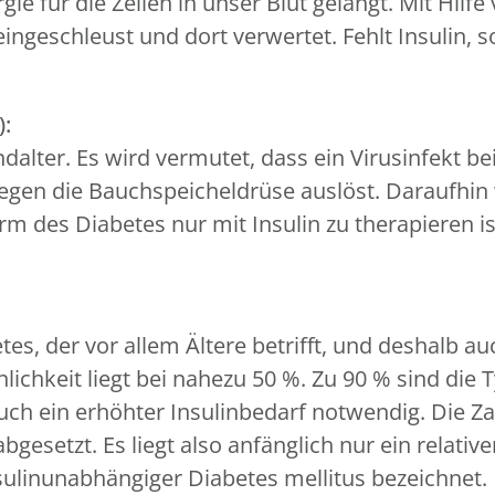
ie für die Zellen in unser Blut gelangt. Mit Hilf
eingeschleust und dort verwertet. Fehlt Insulin, 
):
alter. Es wird vermutet, dass ein Virusinfekt be
egen die Bauchspeicheldrüse auslöst. Daraufhin 
rm des Diabetes nur mit Insulin zu therapieren is
tes, der vor allem Ältere betrifft, und deshalb 
ichkeit liegt bei nahezu 50 %. Zu 90 % sind die 
 ein erhöhter Insulinbedarf notwendig. Die Zah
gesetzt. Es liegt also anfänglich nur ein relativ
nsulinunabhängiger Diabetes mellitus bezeichnet.