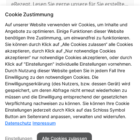
eRezept. Lesen Sie gerne unsere für Sie erstellten
FAQ.
Cookie Zustimmung
Mehr erfahren
Auf unserer Website verwenden wir Cookies, um Inhalte und
Angebote zu optimieren. Einige Funktionen dieser Website
benötigen Ihre Zustimmung, um einwandfrei zu funktionieren.
Sie können durch Klick auf „Alle Cookies zulassen“ alle Cookies
akzeptieren, durch Klick auf „Nur notwendige Cookies
akzeptieren“ nur notwendige Cookies akzeptieren, oder durch
Elektronische Patientenakte
Klick auf "Einstellungen" individuelle Einstellungen vornehmen.
Hier finden Sie die wichtigsten Fragen und
Durch Nutzung dieser Website geben Sie in jedem Fall Ihre
Einwilligung zu den notwendigen Cookies. Die
Antworten rund um die ePA (elektronische
Einwilligungserklärung (des Nutzers, bzw. dessen Gerät) wird
Patientenakte).
gespeichert, um deren Abfrage nicht erneut wiederholen zu
müssen und die Einwilligung entsprechend der gesetzlichen
Mehr erfahren
Verpflichtung nachweisen zu können. Sie können Ihre Cookie
Einstellungen jederzeit durch Klick auf das Schloss Symbol
Button am Seitenrand anpassen, verwalten und widerrufen.
Datenschutz
Impressum
Kontakt
Impressum
Datenschutz
Einstellungen
Alle Cookies zulassen
Barrierefreiheit